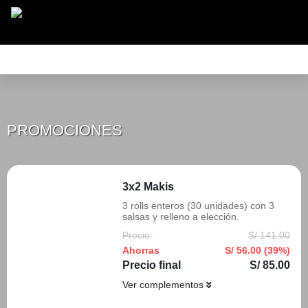
PROMOCIONES
Omakases
Sushi Bowls
Sashimis
PROMOCIONES
3x2 Makis
3 rolls enteros (30 unidades) con 3
salsas y relleno a elección.
Precio:
S/ 141.00
Ahorras
S/ 56.00 (39%)
Precio final
S/ 85.00
Ver complementos